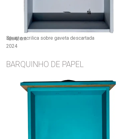
Spray e acrilica sobre gaveta descartada
48x43cm
2024
BARQUINHO DE PAPEL